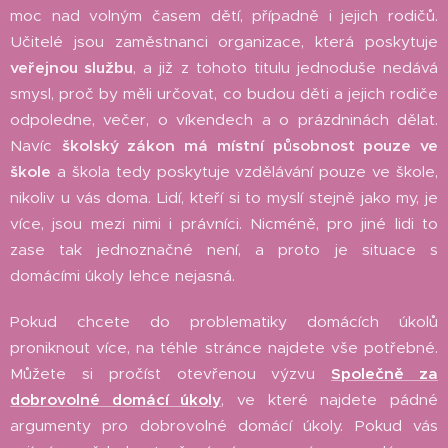
moc nad volným časem dětí, případně i jejich rodičů.
Učitelé jsou zaměstnanci organizace, která poskytuje
veřejnou službu
, a již z tohoto titulu jednoduše nedává
smysl, proč by měli určovat, co budou děti a jejich rodiče
odpoledne, večer, o víkendech a o prázdninách dělat.
Navíc
školský zákon má místní působnost pouze ve
škole
a škola tedy poskytuje vzdělávání pouze ve škole,
nikoliv u vás doma. Lidí, kteří si to myslí stejně jako my, je
více, jsou mezi nimi i právníci. Nicméně, pro jiné lidi to
zase tak jednoznačné není, a proto je situace s
domácími úkoly lehce nejasná.
Pokud chcete do problematiky domácích úkolů
proniknout více, na téhle stránce najdete vše potřebné.
Můžete si pročíst otevřenou výzvu
Společně za
dobrovolné domácí úkoly
, ve které najdete pádné
argumenty pro dobrovolné domácí úkoly. Pokud vás