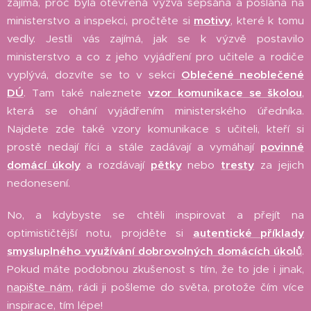
zajímá, proč byla otevřená výzva sepsána a poslána na
ministerstvo a inspekci, pročtěte si
motivy
, které k tomu
vedly. Jestli vás zajímá, jak se k výzvě postavilo
ministerstvo a co z jeho vyjádření pro učitele a rodiče
vyplývá, dozvíte se to v sekci
Oblečené neoblečené
DÚ
. Tam také naleznete
vzor komunikace se školou
,
která se ohání vyjádřením ministerského úředníka.
Najdete zde také vzory komunikace s učiteli, kteří si
prostě nedají říci a stále zadávají a vymáhají
povinné
domácí úkoly
a rozdávají
pětky
nebo
tresty
za jejich
nedonesení.
No, a kdybyste se chtěli inspirovat a přejít na
optimističtější notu, projděte si
autentické příklady
smysluplného využívání dobrovolných domácích úkolů
.
Pokud máte podobnou zkušenost s tím, že to jde i jinak,
napište nám
, rádi ji pošleme do světa, protože čím více
inspirace, tím lépe!