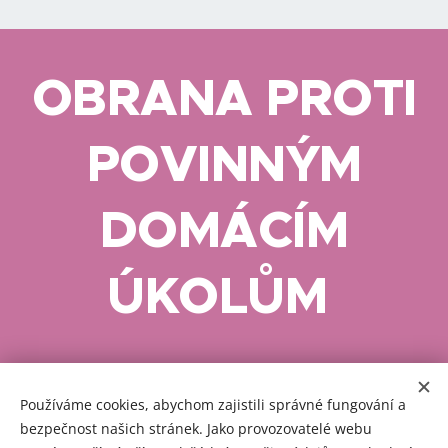
OBRANA PROTI
POVINNÝM
DOMÁCÍM
Tresty
Škola
ÚKOLŮM
Pětky
za
se
Vymáh
za
nenos
obhajuj
Ukázky textů pro inspiraci v komunikaci se
ání
nedon
ení
e
Používáme cookies, abychom zajistili správné fungování a
školou o povinných domácích úkolech:
domác
esené
domác
vyjádř
bezpečnost našich stránek. Jako provozovatelé webu