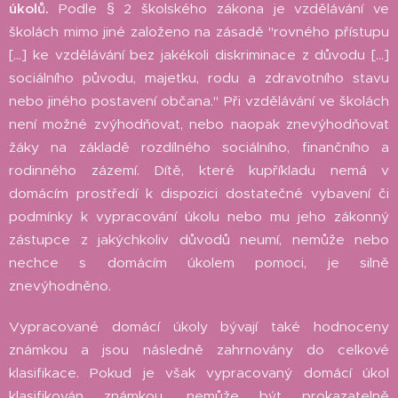
úkolů.
Podle § 2 školského zákona je vzdělávání ve
školách mimo jiné založeno na zásadě "rovného přístupu
[...] ke vzdělávání bez jakékoli diskriminace z důvodu [...]
sociálního původu, majetku, rodu a zdravotního stavu
nebo jiného postavení občana." Při vzdělávání ve školách
není možné zvýhodňovat, nebo naopak znevýhodňovat
žáky na základě rozdílného sociálního, finančního a
rodinného zázemí. Dítě, které kupříkladu nemá v
domácím prostředí k dispozici dostatečné vybavení či
podmínky k vypracování úkolu nebo mu jeho zákonný
zástupce z jakýchkoliv důvodů neumí, nemůže nebo
nechce s domácím úkolem pomoci, je silně
znevýhodněno.
Vypracované domácí úkoly bývají také hodnoceny
známkou a jsou následně zahrnovány do celkové
klasifikace. Pokud je však vypracovaný domácí úkol
klasifikován známkou, nemůže být prokazatelně