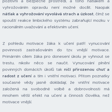
pozitivní a bezpečné prostředí, a toho nátlakem a
vyhrožováním opravdu není možné docílit. Naopak
nátlak a vyhrožování vyvolává strach a úzkost
, čímž se
spouští reakce limbického systému zabraňující mozku v
racionálním uvažování a efektivním učení.
Z pohledu motivace žáka k učení patří vynucování
povinnosti zastrašováním do tzv. vnější motivace.
Primárním cílem žáka pro donesení úkolu je vyhnout se
trestu, nikoliv něco se naučit. Vynucování plnění
povinných domácích úkolů tak
ničí přirozenou chuť a
radost z učení
a tím i vnitřní motivaci. Přitom poznatky
současné vědy jasně dokládají, že vnitřní motivace
založená na svobodné volbě a dobrovolnosti má
mnohem větší efekt na učení a činnosti člověka, než
motivace vnější.