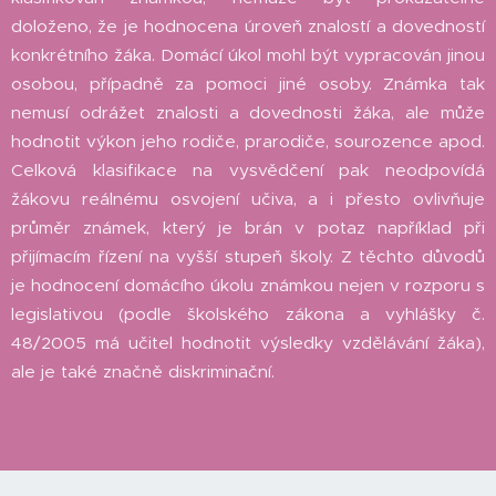
doloženo, že je hodnocena úroveň znalostí a dovedností
konkrétního žáka. Domácí úkol mohl být vypracován jinou
osobou, případně za pomoci jiné osoby. Známka tak
nemusí odrážet znalosti a dovednosti žáka, ale může
hodnotit výkon jeho rodiče, prarodiče, sourozence apod.
Celková klasifikace na vysvědčení pak neodpovídá
žákovu reálnému osvojení učiva, a i přesto ovlivňuje
průměr známek, který je brán v potaz například při
přijímacím řízení na vyšší stupeň školy. Z těchto důvodů
je hodnocení domácího úkolu známkou nejen v rozporu s
legislativou (podle školského zákona a vyhlášky č.
48/2005 má učitel hodnotit výsledky vzdělávání žáka),
ale je také značně diskriminační.