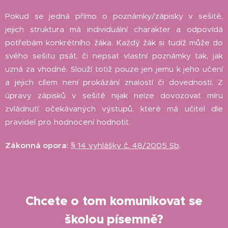
Pokud se jedná přímo o poznámky/zápisky v sešitě,
jejich struktura má individuální charakter a odpovídá
potřebám konkrétního žáka. Každý žák si tudíž může do
svého sešitu psát, či nepsat vlastní poznámky tak, jak
uzná za vhodné. Slouží totiž pouze jen jemu k jeho učení
a jejich cílem není prokázání znalostí či dovedností. Z
úpravy zápisků v sešitě nijak nelze dovozovat míru
zvládnutí očekávaných výstupů, které má učitel dle
pravidel pro hodnocení hodnotit.
Zákonná opora
:
§ 14 vyhlášky č. 48/2005 Sb
.
Chcete o tom komunikovat se
školou písemně?