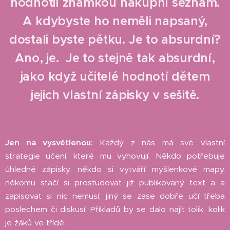
hodnotil známkou nákupní seznam.
A kdybyste ho neměli napsaný,
dostali byste pětku. Je to absurdní?
Ano, je. Je to stejně tak absurdní,
jako když učitelé hodnotí dětem
jejich vlastní zápisky v sešitě.
Jen na vysvětlenou:
Každý z nás má své vlastní
strategie učení, které mu vyhovují. Někdo potřebuje
úhledné zápisky, někdo si vytváří myšlenkové mapy,
někomu stačí si prostudovat již publikovaný text a a
zapisovat si nic nemusí, jiný se zase dobře učí třeba
poslechem či diskusí. Příkladů by se dalo najít tolik, kolik
je žáků ve třídě.