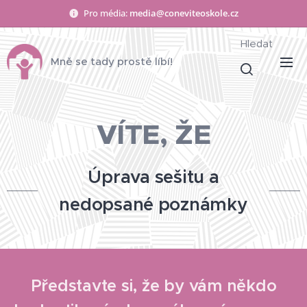
Pro média:
media@coneviteoskole.cz
Hledat
Mně se tady prostě líbí!
VÍTE, ŽE
Úprava sešitu a
nedopsané poznámky
Představte si, že by vám někdo