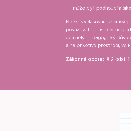
👉 může být podhoubím šika
Navíc, vyhlašování známek p
považovat za osobní údaj, kt
domnělý pedagogický důvod u
a na přívětivé prostředí, ve
Zákonná opora:
¨
§ 2 odst. 1