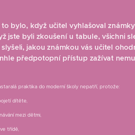
é to bylo, když učitel vyhlašoval známky
 jste byli zkoušení u tabule, všichni s
lyšeli, jakou známkou vás učitel ohodn
nhle předpotopní přístup zažívat nemu
astaralá praktika do moderní školy nepatří, protože:
jetí dítěte,
ávání mezi dětmi,
ve třídě,