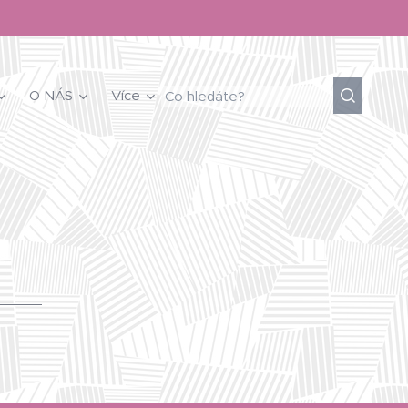
O NÁS
Více