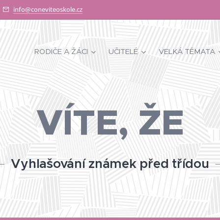
info@coneviteoskole.cz
RODIČE A ŽÁCI
UČITELÉ
VELKÁ TÉMATA
VÍTE, ŽE
Vyhlašování známek před třídou