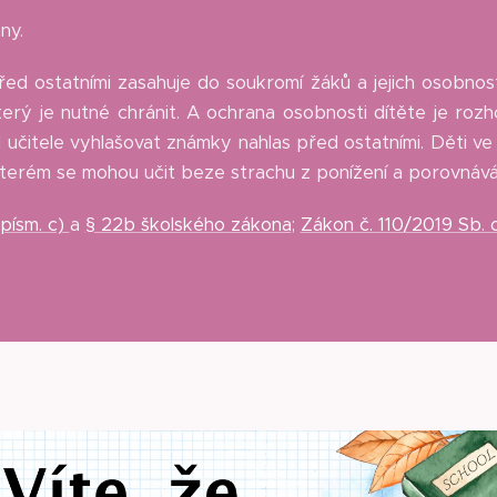
ny.
řed ostatními zasahuje do soukromí žáků a jejich osobnost
erý je nutné chránit. A ochrana osobnosti dítěte je rozho
čitele vyhlašovat známky nahlas před ostatními. Děti ve 
 kterém se mohou učit beze strachu z ponížení a porovnává
 písm. c)
a
§ 22b školského zákona
;
Zákon č. 110/2019 Sb. 