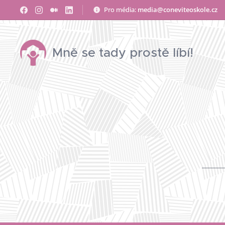
Pro média:
media@coneviteoskole.cz
Mně se tady prostě líbí!