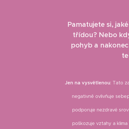
Pamatujete si, jak
třídou? Nebo když
pohyb a nakonec s
te
Jen na vysvětlenou
: Tato z
👉 negativně ovlivňuje sebepo
👉 podporuje nezdravé srovn
👉 poškozuje vztahy a klima 