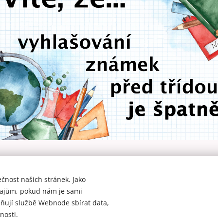
čnost našich stránek. Jako
ajům, pokud nám je sami
© 2023 - 2026 Co nevíte o škole
ňují službě Webnode sbírat data,
O nás
-
Kontakt
-
Podmínky
nosti.