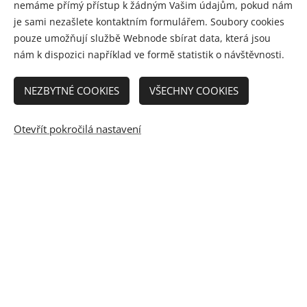
nemáme přímý přístup k žádným Vašim údajům, pokud nám
je sami nezašlete kontaktním formulářem. Soubory cookies
pouze umožňují službě Webnode sbírat data, která jsou
nám k dispozici například ve formě statistik o návštěvnosti.
Řešení problémů ve škole
NEZBYTNÉ COOKIES
VŠECHNY COOKIES
Otevřít pokročilá nastavení