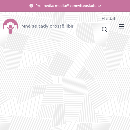
Pro média:
media@coneviteoskole.cz
Hledat
Mně se tady prostě líbí!