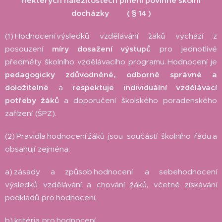
některých náležitostech plnění povinné školní
docházky
( § 14 )
(1) Hodnocení výsledků vzdělávání žáků vychází z
posouzení
míry dosažení výstupů
pro jednotlivé
předměty školního vzdělávacího programu. Hodnocení je
pedagogicky zdůvodněné, odborně správné a
doložitelné
a
respektuje individuální vzdělávací
potřeby žáků
a doporučení školského poradenského
zařízení (ŠPZ).
(2) Pravidla hodnocení žáků jsou součástí školního řádu a
obsahují zejména:
a) zásady a způsob hodnocení a sebehodnocení
výsledků vzdělávání a chování žáků, včetně získávání
podkladů pro hodnocení,
b) kritéria pro hodnocení.