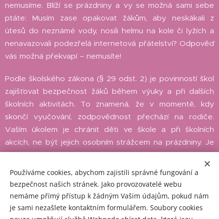
nemusíme. Blíží se prázdniny a vy se možná sami sebe
ptáte: Musím zase opakovat žákům, aby neskákali z
útesů do neznámé vody, nosili helmu na kole či lyžích a
nenavazovali podezřelá internetová přátelství? Odpověď
vás možná překvapí – nemusíte!
Podle školského zákona (§ 29 odst. 2) je povinností škol
zajišťovat bezpečnost žáků během výuky a při dalších
školních aktivitách. To znamená, že v momentě, kdy
skončí vyučování, zodpovědnost přechází na rodiče.
Vaším úkolem je chránit děti ve škole a při školních
akcích, ne být jejich osobním strážcem na prázdniny. Je
to stejně absurdní, jako kdybyste je každý pátek
poučovali o víkendových rizicích.
Používáme cookies, abychom zajistili správné fungování a
bezpečnost našich stránek. Jako provozovatelé webu
Pokud po vás vedení školy přesto vyžaduje prázdninové
nemáme přímý přístup k žádným Vašim údajům, pokud nám
poučování (a dokonce jeho zápis do třídní knihy), je na
je sami nezašlete kontaktním formulářem. Soubory cookies
místě se ptát, proč máte dělat něco, co zákon neukládá.