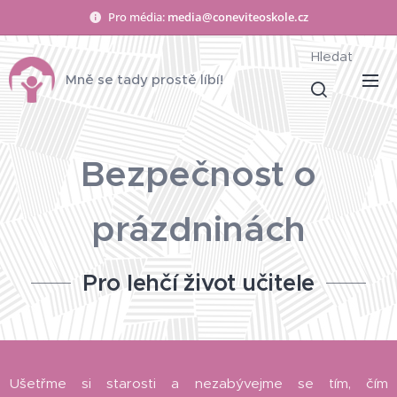
Pro média:
media@coneviteoskole.cz
Hledat
Mně se tady prostě líbí!
Bezpečnost o
prázdninách
Pro lehčí život učitele
Ušetřme si starosti a nezabývejme se tím, čím