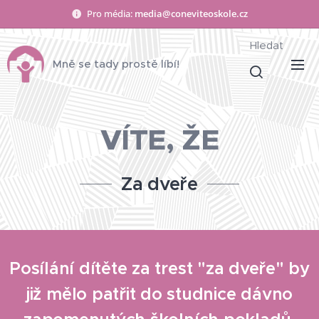
Pro média:
media@coneviteoskole.cz
Hledat
Mně se tady prostě líbí!
VÍTE, ŽE
Za dveře
Posílání dítěte za trest "za dveře" by
již mělo patřit do studnice dávno