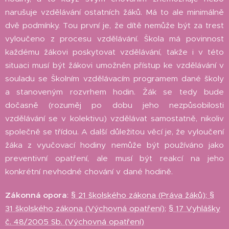
narušuje vzdělávání ostatních žáků. Má to ale minimálně
dvě podmínky. Tou první je, že dítě nemůže být za trest
vyloučeno z procesu vzdělávání. Škola má povinnost
každému žákovi poskytovat vzdělávání, takže i v této
situaci musí být žákovi umožněn přístup ke vzdělávání v
souladu se Školním vzdělávacím programem dané školy
a stanoveným rozvrhem hodin. Žák se tedy bude
dočasně (rozuměj po dobu jeho nezpůsobilosti
vzdělávání se v kolektivu) vzdělávat samostatně, nikoliv
společně se třídou. A další důležitou věcí je, že vyloučení
žáka z vyučovací hodiny nemůže být používáno jako
preventivní opatření, ale musí být reakcí na jeho
konkrétní nevhodné chování v dané hodině.
Zákonná opora
: ¨
§ 21 školského zákona (Práva žáků)
;
§
31 školského zákona (Výchovná opatření)
;
§ 17 Vyhlášky
č. 48/2005 Sb. (Výchovná opatření)