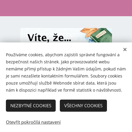
Používáme cookies, abychom zajistili správné fungování a
bezpečnost našich stránek. Jako provozovatelé webu
nemáme přímý přístup k žádným Vašim údajům, pokud nám
je sami nezašlete kontaktním formulářem. Soubory cookies
pouze umožňují službě Webnode sbírat data, která jsou
nám k dispozici například ve formě statistik o návštěvnosti.
NEZBYTNÉ COOKIES
VŠECHNY COOKIES
© 2023 - 2026 Co nevíte o škole
O nás
-
Kontakt
-
Podmínky
Otevřít pokročilá nastavení
coneviteoskole.cz
Cookies