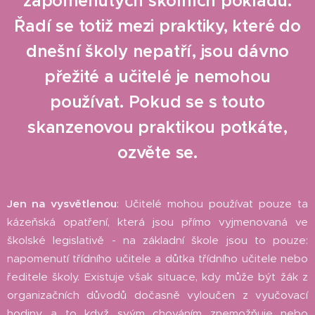
zapomenutých školních pokladů.
Řadí se totiž mezi praktiky, které do
dnešní školy nepatří, jsou dávno
přežité a učitelé je nemohou
používat. Pokud se s touto
skanzenovou praktikou potkáte,
ozvěte se.
Jen na vysvětlenou
: Učitelé mohou používat pouze ta
kázeňská opatření, která jsou přímo vyjmenovaná ve
školské legislativě - na základní škole jsou to pouze:
napomenutí třídního učitele a důtka třídního učitele nebo
ředitele školy. Existuje však situace, kdy může být žák z
organizačních důvodů dočasně vyloučen z vyučovací
hodiny, a to když svým chováním znemožňuje nebo