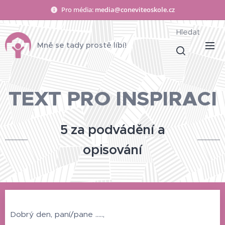
Pro média:
media@coneviteoskole.cz
Hledat
Mně se tady prostě líbí!
TEXT PRO INSPIRACI
5 za podvádění a
opisování
Dobrý den, paní/pane .....,