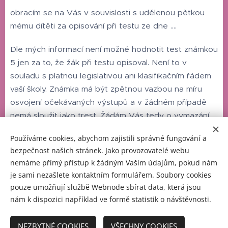
obracím se na Vás v souvislosti s udělenou pětkou
mému dítěti za opisování při testu ze dne ....
Dle mých informací není možné hodnotit test známkou
5 jen za to, že žák při testu opisoval. Není to v
souladu s platnou legislativou ani klasifikačním řádem
vaší školy. Známka má být zpětnou vazbou na míru
osvojení očekávaných výstupů a v žádném případě
nemá sloužit jako trest. Žádám Vás tedy o vymazání
této pětky.
Používáme cookies, abychom zajistili správné fungování a
bezpečnost našich stránek. Jako provozovatelé webu
S pozdravem
nemáme přímý přístup k žádným Vašim údajům, pokud nám
je sami nezašlete kontaktním formulářem. Soubory cookies
já
pouze umožňují službě Webnode sbírat data, která jsou
nám k dispozici například ve formě statistik o návštěvnosti.
NEZBYTNÉ COOKIES
VŠECHNY COOKIES