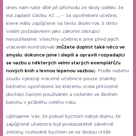
dnes nám naše dítě při příchodu ze školy sdělilo, že
má zaplatit částku Kč ....,-- za opotřebení učebnic,
které mělo zapůjčené na tento školní rok. S tímto
Vaším požadavkem jako zákonní zástupci
nesouhlasíme. Všechny učebnice jsme před jejich
vrácením kontrolovali (
můžete doplnit také něco ve
smyslu: dokonce jsme i slepili a opravili rozpadající
se vazbu u některých velmi starých exemplářů/u
nových knih s levnou lepenou vazbou
). Podle našeho
soudu vykazují vrácené učebnice pouze známky
běžného opotřebení, ke kterému zcela přirozeně
dochází častým používáním a nošením ve školním
batohu v průběhu celého roku.
Ujišťujeme Vás, že pokud bychom nabyli dojmu, že
zapůjčené učebnice byli prokazatelně záměrně
zničeny, rozhodně bychom se se školou chtěli