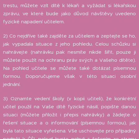
trestu, můžete vzít dítě k lékaři a vyžádat si lékařskou
zprávu, ve které bude jako důvod návštěvy uvedeno
fyzické napadení učitelem.
2) Co nejdříve také zajděte za učitelem a zeptejte se ho,
jak vypadala situace z jeho pohledu. Celou schůzku si
nahrávejte (nahrávku pak nesmíte nikde šířit, pouze ji
můžete použít na ochranu práv svých a Vašeho dítěte).
Na pohled učitele se můžete také dotázat písemnou
formou. Doporučujeme však v této situaci osobní
jednání.
3) Oznamte vedení školy (v kopii učiteli), že konkrétní
učitel použil na Vaše dítě fyzické násilí, popište danou
situaci (můžete přiložit i přepis nahrávky) a žádejte o
řešení situace a o informování (písemnou formou), jak
byla tato situace vyřešena. Vše uschovejte pro případný
podnět k ČŠI, pokud byste nebyli s řešením ze strany