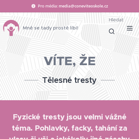
Pro média:
media@coneviteoskole.cz
Hledat
Mně se tady prostě líbí!
VÍTE, ŽE
Tělesné tresty
Fyzické tresty jsou velmi vážné
téma. Pohlavky, facky, tahání za