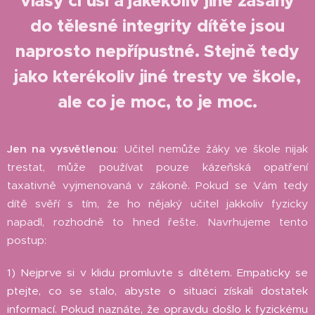
vlasy či uši a jakékoliv jiné zásahy
do tělesné integrity dítěte jsou
naprosto nepřípustné. Stejně tedy
jako kterékoliv jiné tresty ve škole,
ale co je moc, to je moc.
Jen na vysvětlenou
: Učitel nemůže žáky ve škole nijak
trestat, může používat pouze kázeňská opatření
taxativně vyjmenovaná v zákoně.
Pokud se Vám tedy
dítě svěří s tím, že ho nějaký učitel jakkoliv fyzicky
napadl, rozhodně to hned řešte. Navrhujeme tento
postup:
1) Nejprve si v klidu promluvte s dítětem. Empaticky se
ptejte, co se stalo, abyste o situaci získali dostatek
informací. Pokud naznáte, že opravdu došlo k fyzickému