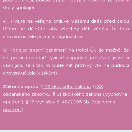
školy spokojeni.
4) Trvejte na veřejné omluvě Vašemu dítěti před celou
třídou. Je důležité, aby všechny děti věděly, že toto
chování učitele je zcela nepřípustné.
5) Podejte trestní oznámení na Policii ČR (je možné, že
se policii nepodaří fyzické napadení prokázat, jsme si
však jistí, že i tak to bude mít příznivý vliv na budoucí
chování učitele k žákům).
Zákonná opora
:
§ 22 školského zákona
;
§ 88
občanského zákoníku
;
§ 31 školského zákona (Výchovná
opatření)
;
§ 17 Vyhlášky č. 48/2005 Sb. (Výchovná
opatření)